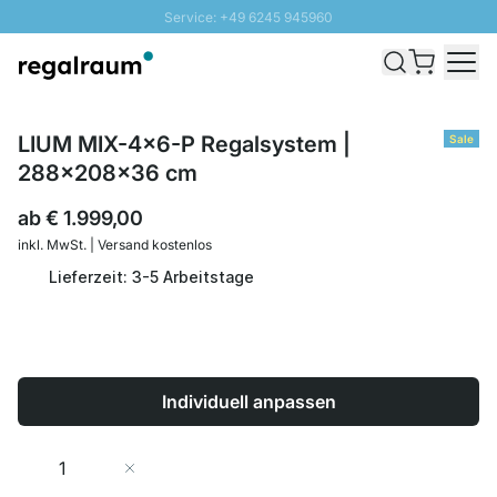
Service: +49 6245 945960
Direkt zum Inhalt
Schnelle Lieferung - Gratis Versand ab 100€
100 Tage Rückgabe
SUNNY SALE: Bis zu 20% Rabatt
LIUM MIX-4x6-P Regalsystem |
Sale
288x208x36 cm
ab
€ 1.999,00
inkl. MwSt. | Versand kostenlos
Lieferzeit: 3-5 Arbeitstage
Individuell anpassen
Menge
In den Warenkorb