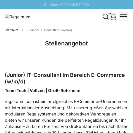
Service: +49 6245 945960
Direkt zum Inhalt
Schnelle Lieferung - Gratis Versand ab 100€
100 Tage Rückgabe
Startseite
(Junior) IT-Consultant (w/m/d)
SUNNY SALE: Bis zu 20% Rabatt
Stellenangebot
(Junior) IT-Consultant im Bereich E-Commerce
(w/m/d)
Team Tech | Vollzeit | Groß-Rohrheim
regalraum.com ist ein erfolgreiches E-Commerce-Unternehmen
mit internationaler Ausrichtung. Mit unserer großen Auswahl an
modularen Regalsystemen und dekorativen Wandregalen
bieten wir unseren Kunden die perfekten Regallösungen für ihr
Zuhause – zu fairen Preisen. Von Großbritannien bis nach Italien
liefern wir mittlerweile in 10 Länder. Unser Ziel ist es, dem Markt