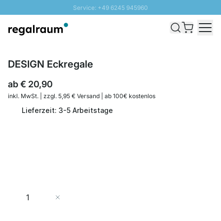
Service: +49 6245 945960
Direkt zum Inhalt
Schnelle Lieferung - Gratis Versand ab 100€
100 Tage Rückgabe
SUNNY SALE: Bis zu 20% Rabatt
DESIGN Eckregale
ab
€ 20,90
inkl. MwSt. | zzgl. 5,95 € Versand | ab 100€ kostenlos
Lieferzeit: 3-5 Arbeitstage
Menge
In den Warenkorb