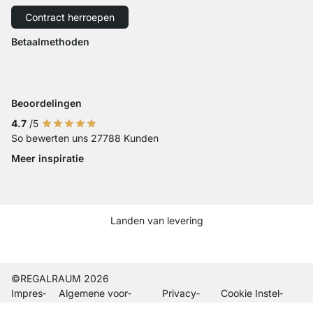
Verzending met GLS
Verzending met Schenker
Contract herroepen
Herroeping
Toegankelijkheid
Betaalmethoden
Betaling met iDeal
Betaling met Visa
Betaling met Mastercard
Betaling met Paypal
Betaling met Klarna Sofort
Betaling met Overschrijvi
Beoordelingen
4.7
/5
So bewerten uns 27788 Kunden
Meer inspiratie
Social media Instagram
Social media Facebook
Social media Pinterest
Social media Youtube
Landen van levering
Current country
Leveringsland wijzigen
Leveringsland wijzigen
Leveringsland wijzigen
Leveringsland wijzigen
Leveringsland wijzigen
Leveringsland wijzigen
Leveringsland wijzigen
Leveringsland wijzi
Leveringsland wi
©REGALRAUM 2026
Impres­
Algemene voor­
Privacy­
Cookie Instel­
sum
waarden
beleid
lingen