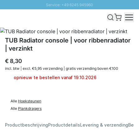
Service: +49 6245 945960
Naar inhoud overslaan
Snelle levering - Gratis verzending vanaf €100
100 daten retourrecht
SUNNY SALE: Tot 20% korting
TUB Radiator console | voor ribbenradiator
| verzinkt
€ 8,30
incl. btw | excl. €5,95 verzending | gratis verzending boven €100
opnieuw te bestellen vanaf 19.10.2026
Alle
Hoeksteunen
Alle
Plankdragers
Productbeschrijving
Productdetails
Levering & verzending
Beoo