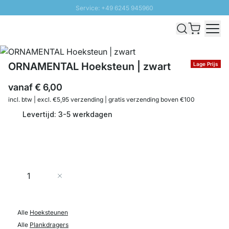
Service: +49 6245 945960
Naar inhoud overslaan
Snelle levering - Gratis verzending vanaf €100
100 daten retourrecht
SUNNY SALE: Tot 20% korting
ORNAMENTAL Hoeksteun | zwart
Lage Prijs
vanaf
€ 6,00
incl. btw | excl. €5,95 verzending | gratis verzending boven €100
Levertijd: 3-5 werkdagen
Aantal
In Winkelwagen
Alle
Hoeksteunen
Alle
Plankdragers