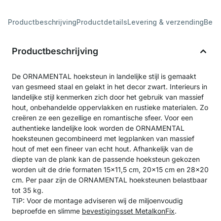
Productbeschrijving
Productdetails
Levering & verzending
Beoo
Productbeschrijving
De ORNAMENTAL hoeksteun in landelijke stijl is gemaakt
van gesmeed staal en gelakt in het decor zwart. Interieurs in
landelijke stijl kenmerken zich door het gebruik van massief
hout, onbehandelde oppervlakken en rustieke materialen. Zo
creëren ze een gezellige en romantische sfeer. Voor een
authentieke landelijke look worden de ORNAMENTAL
hoeksteunen gecombineerd met legplanken van massief
hout of met een fineer van echt hout. Afhankelijk van de
diepte van de plank kan de passende hoeksteun gekozen
worden uit de drie formaten 15x11,5 cm, 20x15 cm en 28x20
cm. Per paar zijn de ORNAMENTAL hoeksteunen belastbaar
tot 35 kg.
TIP: Voor de montage adviseren wij de miljoenvoudig
beproefde en slimme
bevestigingsset MetalkonFix
.