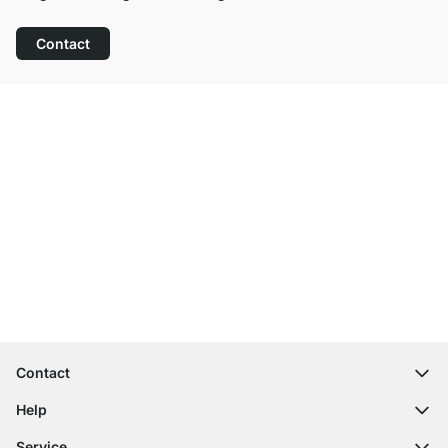
Contact
Top klantenservice
Gratis verzending
100 dagen retourrecht
Contact
contact@regalraum.com
Help
+49 6245 945960
(Maan. ‑ Vrij.: 8am ‑ 5pm CET)
FAQ
Service