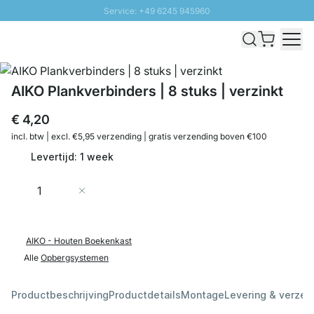
Service: +49 6245 945960
Naar inhoud overslaan
Snelle levering - Gratis verzending vanaf €100
100 daten retourrecht
SUNNY SALE: Tot 20% korting
AIKO Plankverbinders | 8 stuks | verzinkt
€ 4,20
incl. btw | excl. €5,95 verzending | gratis verzending boven €100
Levertijd: 1 week
Aantal
In Winkelwagen
AIKO - Houten Boekenkast
Alle
Opbergsystemen
Productbeschrijving
Productdetails
Montage
Levering & verzen