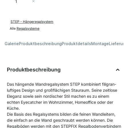
In den Warenkorb
STEP - Hängeregalsystem
Alle
Regalsysteme
Galerie
Produktbeschreibung
Produktdetails
Montage
Lieferung
Produktbeschreibung
Das hängende Wandregalsystem STEP kombiniert filigran-
luftiges Design und großflächigen Stauraum. Seine zeitlose
Eleganz sowie sein nordischer Stil machen es zu einem
echten Eyecatcher im Wohnzimmer, Homeoffice oder der
Küche.
Die Basis des Regalsystems bilden die feinen Wandleitern,
die einfach an die Wand geschraubt werden können. Die
Regalböden werden mit den STEPFIX Regalbodenverbindern