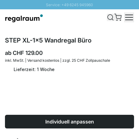
Service: +49 6245 945960
Direkt zum Inhalt
Versand & Zoll gratis ab 300 CHF
100 Tage Rückgaberecht
SUNNY SALE: Bis zu 20% Rabatt
STEP XL-1x5 Wandregal Büro
ab
CHF 129.00
inkl. MwSt. | Versand kostenlos | zzgl. 25 CHF Zollpauschale
Lieferzeit: 1 Woche
Individuell anpassen
Menge