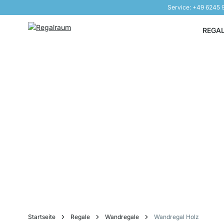
Service: +49 6245
Direkt zum Inhalt
REGA
Startseite
Regale
Wandregale
Wandregal Holz