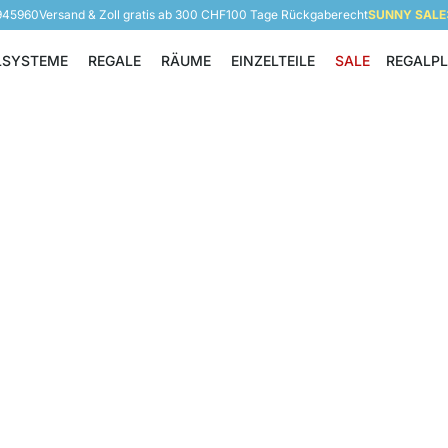
 945960
Versand & Zoll gratis ab 300 CHF
100 Tage Rückgaberecht
SUNNY SALE: 
LSYSTEME
REGALE
RÄUME
EINZELTEILE
SALE
REGALP
Regalsysteme
Regale
Räume
Einzelteile