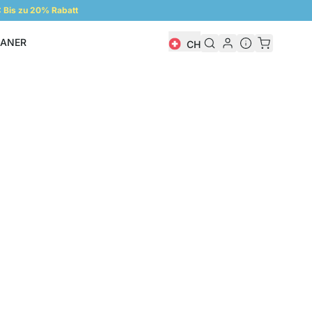
Bis zu 20% Rabatt
LANER
CH
Regalplaner