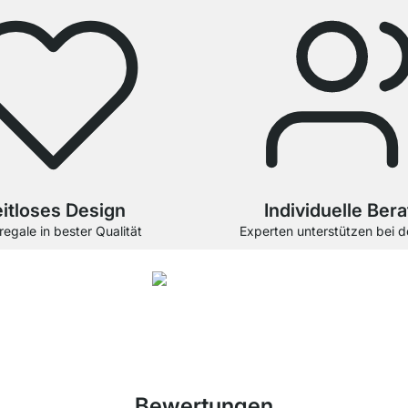
itloses Design
Individuelle Ber
egale in bester Qualität
Experten unterstützen bei d
4.8
e Wandregal Holz wurden von
33692
Kunden durchschnittlich mit
4.8
von
5
Stern
Bewertungen