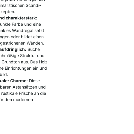
malistischen Scandi-
zepten.
d charakterstark:
dunkle Farbe und eine
dunkles Wandregal setzt
ungen oder bildet einen
l gestrichenen Wänden.
ufdringlich:
Buche
eichmäßige Struktur und
n Grundton aus. Das Holz
che Einrichtungen ein und
bild.
ikaler Charme:
Diese
htbaren Astansätzen und
 rustikale Frische an die
für den modernen