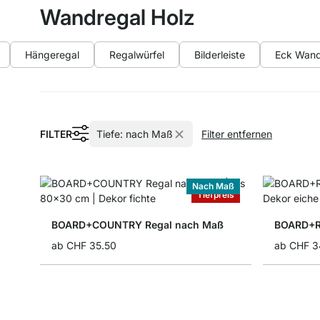
Wandregal Holz
Hängeregal
Regalwürfel
Bilderleiste
Eck Wand
FILTER
Tiefe:
nach Maß
Filter entfernen
Nach Maß
Tiefpreis
BOARD+COUNTRY Regal nach Maß
BOARD+R
ab
CHF 35.50
ab
CHF 3