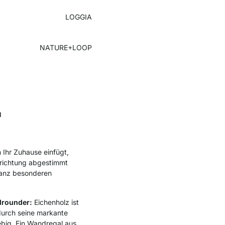
LOGGIA
NATURE+LOOP
m
 Ihr Zuhause einfügt,
inrichtung abgestimmt
 ganz besonderen
lrounder:
Eichenholz ist
 durch seine markante
big. Ein Wandregal aus