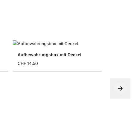
Aufbewahrungsbox mit Deckel
CHF 14.50
Schublade
ab
CHF 7.6