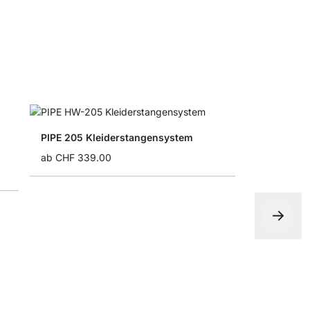
PIPE 205 Kleiderstangensystem
ab
CHF 339.00
CLOS-IT 3
ab
CHF 34