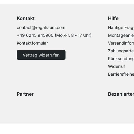
Kontakt
Hilfe
contact@regalraum.com
Häufige Frag
+49 6245 945960
(Mo.‑Fr. 8 ‑ 17 Uhr)
Montageanle
Kontaktformular
Versandinfor
Zahlungsarte
Vertrag widerrufen
Rücksendun
Widerruf
Barrierefreihe
Partner
Bezahlarte
Versand mit GLS
Versand mit Schenker
Zahlung mit 
Zahlu