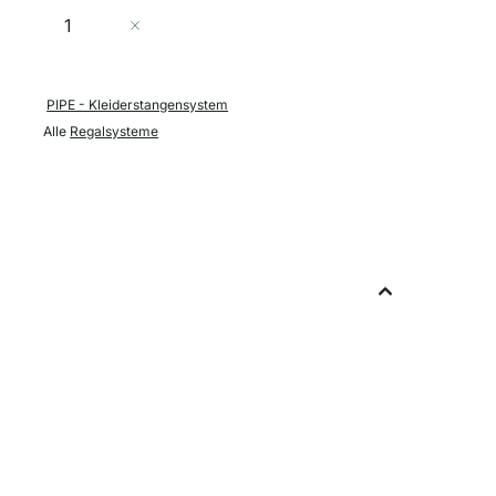
Menge
In den Warenkorb
PIPE - Kleiderstangensystem
Alle
Regalsysteme