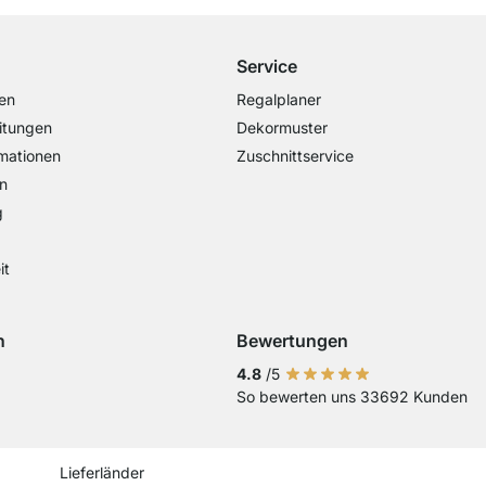
Service
en
Regalplaner
itungen
Dekormuster
mationen
Zuschnittservice
n
g
it
n
Bewertungen
Visa
ng mit Mastercard
Zahlung mit Paypal
Zahlung mit Sofort Kasse
Zahlung mit Vorkasse
4.8
/5
So bewerten uns 33692 Kunden
Current country
Lieferland wechseln
Lieferland wechseln
Lieferland wechseln
Lieferland wechseln
Lieferland wechseln
Lieferland wechseln
Lieferland wechs
Lieferland we
Lieferlan
Lieferländer