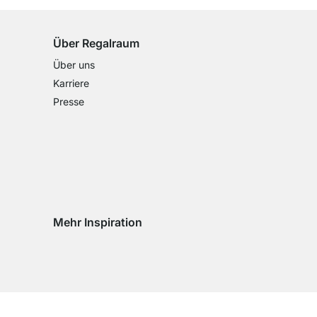
Über Regalraum
Über uns
Karriere
Presse
Mehr Inspiration
Social media Instagram
Social media Facebook
Social media Pinterest
Social media Youtube
eln
chseln
d wechseln