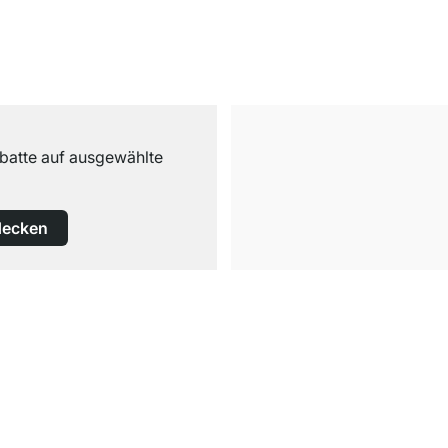
abatte auf ausgewählte
decken
Versand & Zoll gratis ab 300 CHF
Darunter nur 25 CHF Versand- & Zollpauschale