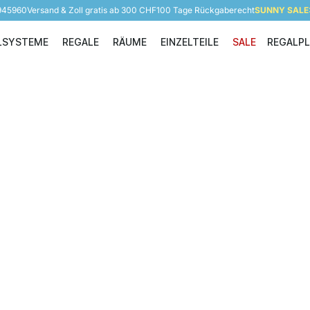
 945960
Versand & Zoll gratis ab 300 CHF
100 Tage Rückgaberecht
SUNNY SALE: 
LSYSTEME
REGALE
RÄUME
EINZELTEILE
SALE
REGALP
Regalsysteme
Regale
Räume
Einzelteile