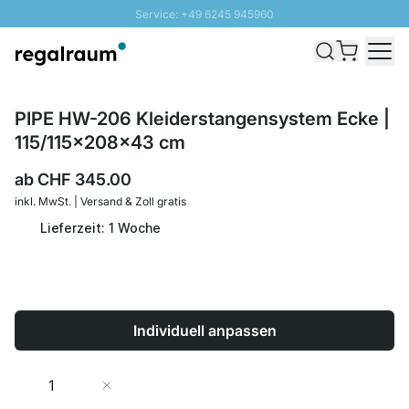
Service: +49 6245 945960
Direkt zum Inhalt
Versand & Zoll gratis ab 300 CHF
100 Tage Rückgaberecht
SUNNY SALE: Bis zu 20% Rabatt
PIPE HW-206 Kleiderstangensystem Ecke |
115/115x208x43 cm
ab
CHF 345.00
inkl. MwSt. | Versand & Zoll gratis
Lieferzeit: 1 Woche
Individuell anpassen
Menge
In den Warenkorb