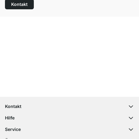
Kontakt
Top Kundenservice
Versand & Zoll gratis ab 300 CHF
100 Tage Rückgaberecht
Kontakt
contact@regalraum.com
Hilfe
+49 6245 945960
(Mo.‑Fr. 8 ‑ 17 Uhr)
Häufige Fragen
Service
Kontaktformular
Montageanleitungen
Regalplaner