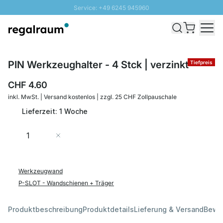
Service: +49 6245 945960
Direkt zum Inhalt
Versand & Zoll gratis ab 300 CHF
100 Tage Rückgaberecht
SUNNY SALE: Bis zu 20% Rabatt
PIN Werkzeughalter - 4 Stck | verzinkt
Tiefpreis
CHF 4.60
inkl. MwSt. | Versand kostenlos | zzgl. 25 CHF Zollpauschale
Lieferzeit: 1 Woche
Menge
In den Warenkorb
Werkzeugwand
P-SLOT - Wandschienen + Träger
Produktbeschreibung
Produktdetails
Lieferung & Versand
Bewe