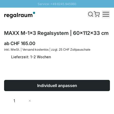
Service: +49 6245 945960
Direkt zum Inhalt
Versand & Zoll gratis ab 300 CHF
100 Tage Rückgaberecht
SUNNY SALE: Bis zu 20% Rabatt
MAXX M-1x3 Regalsystem | 60x112x33 cm
ab
CHF 165.00
inkl. MwSt. | Versand kostenlos | zzgl. 25 CHF Zollpauschale
Lieferzeit: 1-2 Wochen
Individuell anpassen
Menge
In den Warenkorb