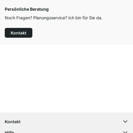
Persönliche Beratung
Noch Fragen? Planungsservice? Ich bin für Sie da.
Kontakt
Top Kundenservice
Versand & Zoll gratis ab 300 CHF
100 Tage Rückgaberecht
Kontakt
contact@regalraum.com
Hilfe