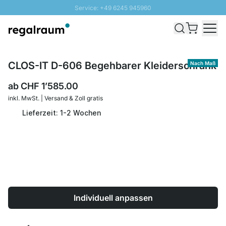
Service: +49 6245 945960
Direkt zum Inhalt
Versand & Zoll gratis ab 300 CHF
100 Tage Rückgaberecht
SUNNY SALE: Bis zu 20% Rabatt
CLOS-IT D-606 Begehbarer Kleiderschrank
Nach Maß
ab
CHF 1’585.00
inkl. MwSt. | Versand & Zoll gratis
Lieferzeit: 1-2 Wochen
Individuell anpassen
Menge