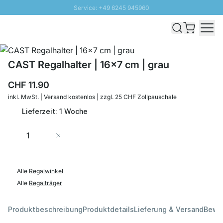
Service: +49 6245 945960
Direkt zum Inhalt
Versand & Zoll gratis ab 300 CHF
100 Tage Rückgaberecht
SUNNY SALE: Bis zu 20% Rabatt
CAST Regalhalter | 16x7 cm | grau
CHF 11.90
inkl. MwSt. | Versand kostenlos | zzgl. 25 CHF Zollpauschale
Lieferzeit: 1 Woche
Menge
In den Warenkorb
Alle
Regalwinkel
Alle
Regalträger
Produktbeschreibung
Produktdetails
Lieferung & Versand
Bewe