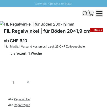
Service: +49 6245 945960
Direkt zum Inhalt
Versand & Zoll gratis ab 300 CHF
100 Tage Rückgaberecht
SUNNY SALE: Bis zu 20% Rabatt
FIL Regalwinkel | für Böden 20x1,9 cm
Tiefpreis
ab
CHF 6.10
inkl. MwSt. | Versand kostenlos | zzgl. 25 CHF Zollpauschale
Lieferzeit: 1 Woche
Menge
In den Warenkorb
Alle
Regalwinkel
Alle
Regalträger