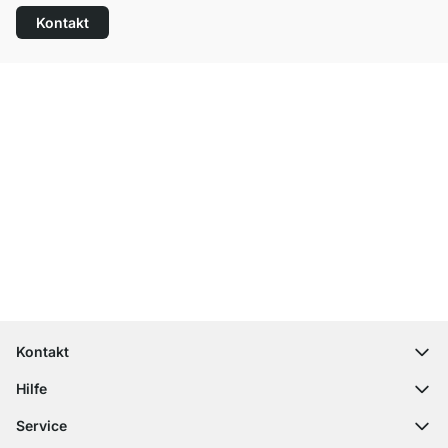
Kontakt
Top Kundenservice
Versand & Zoll gratis ab 300 CHF
100 Tage Rückgaberecht
Kontakt
contact@regalraum.com
Hilfe
+49 6245 945960
(Mo.‑Fr. 8 ‑ 17 Uhr)
Häufige Fragen
Service
Kontaktformular
Montageanleitungen