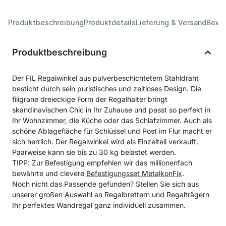
Produktbeschreibung
Produktdetails
Lieferung & Versand
Bewe
Produktbeschreibung
Der FIL Regalwinkel aus pulverbeschichtetem Stahldraht
besticht durch sein puristisches und zeitloses Design. Die
filigrane dreieckige Form der Regalhalter bringt
skandinavischen Chic in Ihr Zuhause und passt so perfekt in
Ihr Wohnzimmer, die Küche oder das Schlafzimmer. Auch als
schöne Ablagefläche für Schlüssel und Post im Flur macht er
sich herrlich. Der Regalwinkel wird als Einzelteil verkauft.
Paarweise kann sie bis zu 30 kg belastet werden.
TIPP: Zur Befestigung empfehlen wir das millionenfach
bewährte und clevere
Befestigungsset MetalkonFix
.
Noch nicht das Passende gefunden? Stellen Sie sich aus
unserer großen Auswahl an
Regalbrettern
und
Regalträgern
Ihr perfektes Wandregal ganz individuell zusammen.