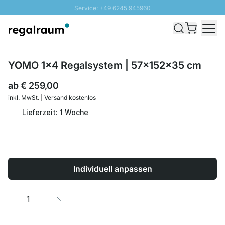
Service: +49 6245 945960
Direkt zum Inhalt
Schnelle Lieferung - Gratis Versand ab 100€
100 Tage Rückgabe
SUNNY SALE: Bis zu 20% Rabatt
YOMO 1x4 Regalsystem | 57x152x35 cm
ab
€ 259,00
inkl. MwSt. | Versand kostenlos
Lieferzeit: 1 Woche
Individuell anpassen
Menge
In den Warenkorb