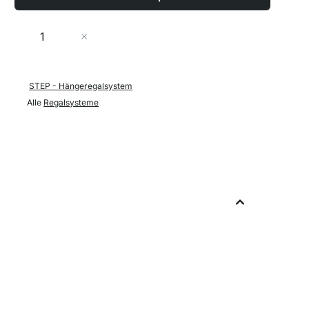
Menge
In den Warenkorb
STEP - Hängeregalsystem
Alle
Regalsysteme