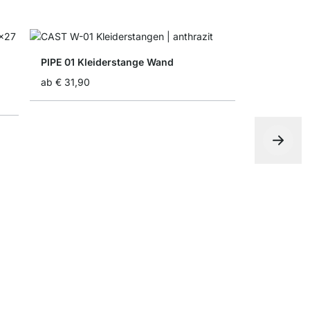
PIPE 01 Kleiderstange Wand
ab
€ 31,90
STEP 1x2 
ab
€ 64,90