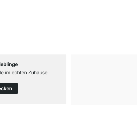
ieblinge
e im echten Zuhause.
ecken