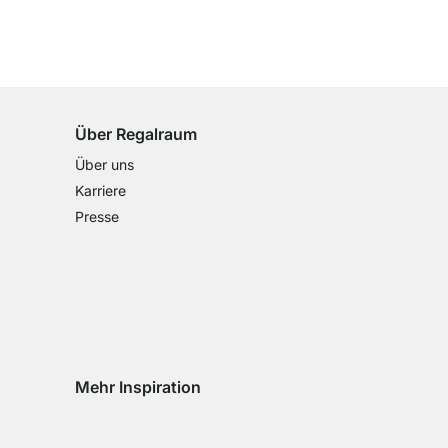
100 Tage Rückgaberecht
für alle Standardartikel
Über Regalraum
Über uns
Karriere
Presse
Mehr Inspiration
Social media Instagram
Social media Facebook
Social media Pinterest
Social media Youtube