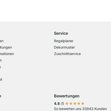
Kostenloser Versand
ab 100€ Bestellwert
Service
en
Regalplaner
itungen
Dekormuster
mationen
Zuschnittservice
n
g
it
n
Bewertungen
Visa
ng mit Mastercard
Zahlung mit Paypal
Zahlung mit EPS
Zahlung mit Sofort Kasse
4.8
/5
So bewerten uns 33943 Kunden