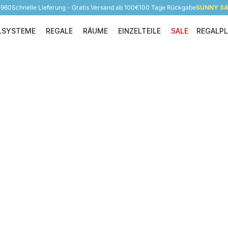
5960
Schnelle Lieferung - Gratis Versand ab 100€
100 Tage Rückgabe
SUNNY SAL
LSYSTEME
REGALE
RÄUME
EINZELTEILE
SALE
REGALP
Regalsysteme
Regale
Räume
Einzelteile