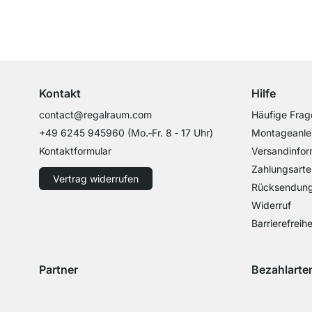
Top Kundenservice
Professionelle Beratung von Experten
Kontakt
Hilfe
contact@regalraum.com
Häufige Frag
+49 6245 945960
(Mo.‑Fr. 8 ‑ 17 Uhr)
Montageanle
Kontaktformular
Versandinfor
Zahlungsarte
Vertrag widerrufen
Rücksendun
Widerruf
Barrierefreihe
Partner
Bezahlarte
Versand mit GLS
Versand mit Schenker
Zahlung mit 
Zahlu