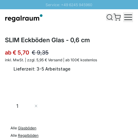
Service: +49 6245 945960
Direkt zum Inhalt
Schnelle Lieferung - Gratis Versand ab 100€
100 Tage Rückgabe
SUNNY SALE: Bis zu 20% Rabatt
SLIM Eckböden Glas - 0,6 cm
ab
€ 5,70
€ 9,35
inkl. MwSt. | zzgl. 5,95 € Versand | ab 100€ kostenlos
Lieferzeit: 3-5 Arbeitstage
Menge
In den Warenkorb
Alle
Glasböden
Alle
Regalböden