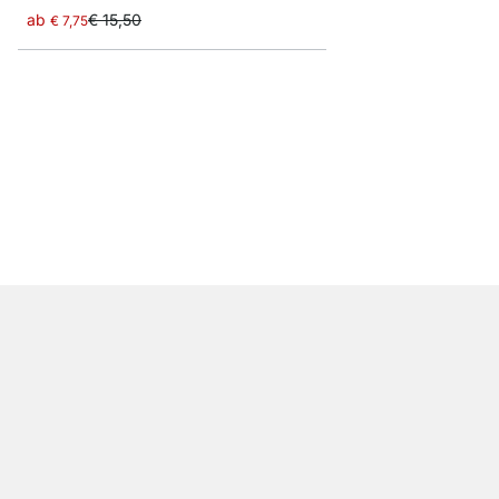
ab
€ 15,50
€ 7,75
SLIM Glasböden - 0,6
ab
€ 9,35
€ 5,70