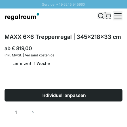
Service: +49 6245 945960
Direkt zum Inhalt
Schnelle Lieferung - Gratis Versand ab 100€
100 Tage Rückgabe
SUNNY SALE: Bis zu 20% Rabatt
MAXX 6x6 Treppenregal | 345x218x33 cm
ab
€ 819,00
inkl. MwSt. | Versand kostenlos
Lieferzeit: 1 Woche
Individuell anpassen
Menge
In den Warenkorb