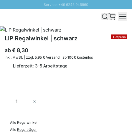
Service: +49 6245 945960
Direkt zum Inhalt
Schnelle Lieferung - Gratis Versand ab 100€
100 Tage Rückgabe
SUNNY SALE: Bis zu 20% Rabatt
LIP Regalwinkel | schwarz
Tiefpreis
ab
€ 8,30
inkl. MwSt. | zzgl. 5,95 € Versand | ab 100€ kostenlos
Lieferzeit: 3-5 Arbeitstage
Menge
In den Warenkorb
Alle
Regalwinkel
Alle
Regalträger