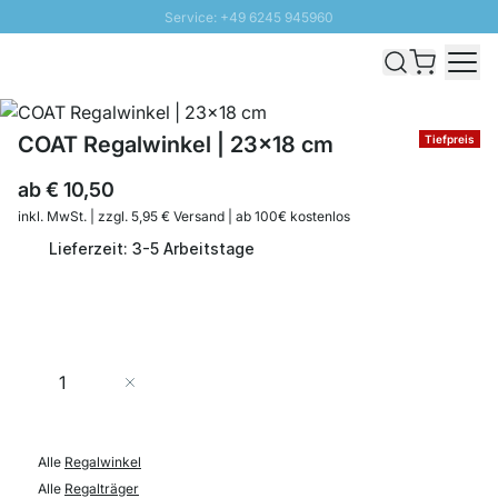
Service: +49 6245 945960
Direkt zum Inhalt
Schnelle Lieferung - Gratis Versand ab 100€
100 Tage Rückgabe
SUNNY SALE: Bis zu 20% Rabatt
COAT Regalwinkel | 23x18 cm
Tiefpreis
ab
€ 10,50
inkl. MwSt. | zzgl. 5,95 € Versand | ab 100€ kostenlos
Lieferzeit: 3-5 Arbeitstage
Menge
In den Warenkorb
Alle
Regalwinkel
Alle
Regalträger