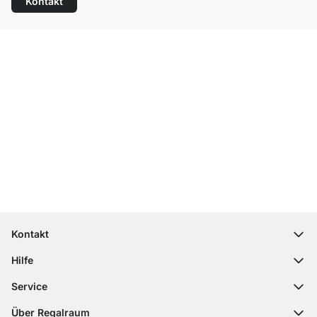
Kontakt
Top Kundenservice
Kostenloser Versand
100 Tage Rückgaberecht
Kontakt
contact@regalraum.com
Hilfe
+49 6245 945960
(Mo.‑Fr. 8 ‑ 17 Uhr)
Häufige Fragen
Service
Kontaktformular
Montageanleitungen
Regalplaner
Über Regalraum