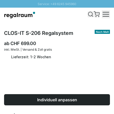
Service: +49 6245 945960
Direkt zum Inhalt
Versand & Zoll gratis ab 300 CHF
100 Tage Rückgaberecht
SUNNY SALE: Bis zu 20% Rabatt
CLOS-IT S-206 Regalsystem
Nach Maß
ab
CHF 699.00
inkl. MwSt. | Versand & Zoll gratis
Lieferzeit: 1-2 Wochen
Individuell anpassen
Menge