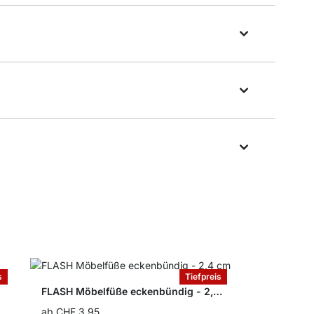
s
Tiefpreis
FLASH Möbelfüße eckenbündig - 2,4 cm
ab
CHF 3.95