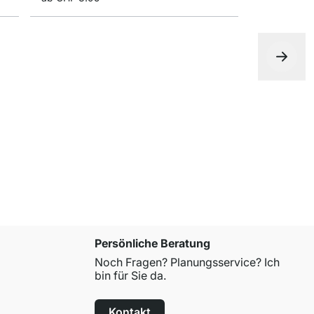
PLIX Möbel
ab
CHF 2.1
Persönliche Beratung
Noch Fragen? Planungsservice? Ich
bin für Sie da.
Kontakt