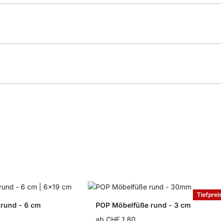
Tiefprei
rund - 6 cm
POP Möbelfüße rund - 3 cm
ab
CHF 1.80