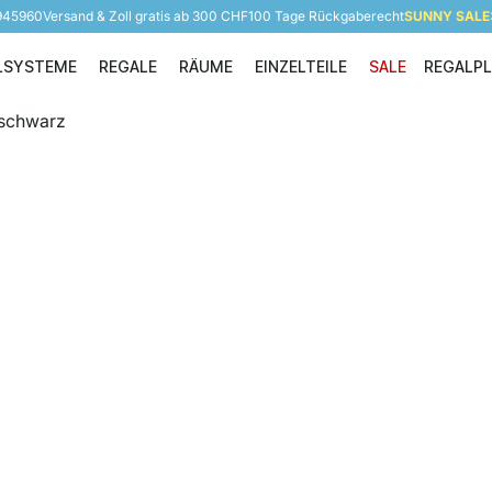
 945960
Versand & Zoll gratis ab 300 CHF
100 Tage Rückgaberecht
SUNNY SALE: 
LSYSTEME
REGALE
RÄUME
EINZELTEILE
SALE
REGALP
Regalsysteme
Regale
Räume
Einzelteile