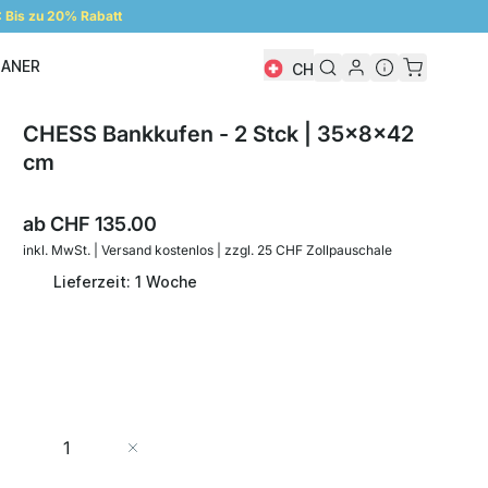
Bis zu 20% Rabatt
LANER
CH
Regalplaner
CHESS Bankkufen - 2 Stck | 35x8x42
cm
ab
CHF 135.00
inkl. MwSt. | Versand kostenlos | zzgl. 25 CHF Zollpauschale
Lieferzeit: 1 Woche
Menge
In den Warenkorb