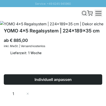
Service: +49 6245 945960
Direkt zum Inhalt
Schnelle Lieferung - Gratis Versand ab 100€
100 Tage Rückgabe
SUNNY SALE: Bis zu 20% Rabatt
YOMO 4x5 Regalsystem | 224x189x35 cm
ab
€ 885,00
inkl. MwSt. | Versand kostenlos
Lieferzeit: 1 Woche
Individuell anpassen
Menge
In den Warenkorb