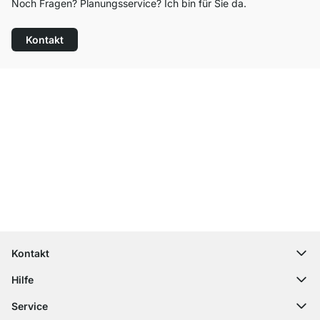
Noch Fragen? Planungsservice? Ich bin für Sie da.
Kontakt
Top Kundenservice
Kostenloser Versand
100 Tage Rückgaberecht
Kontakt
contact@regalraum.com
Hilfe
+49 6245 945960
(Mo.‑Fr. 8 ‑ 17 Uhr)
Häufige Fragen
Service
Kontaktformular
Montageanleitungen