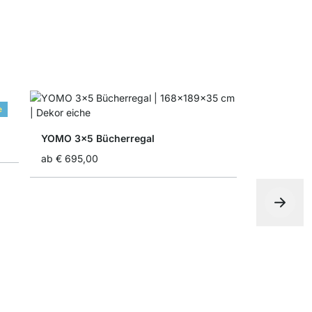
e
YOMO 3x5 Bücherregal
ab
€ 695,00
BOON 4x4-
€ 435,00