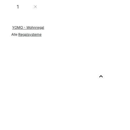
Menge
In den Warenkorb
YOMO - Wohnregal
Alle
Regalsysteme