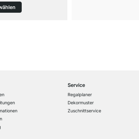
wählen
Kostenloser Versand
ab 100€ Bestellwert
Service
en
Regalplaner
itungen
Dekormuster
mationen
Zuschnittservice
n
g