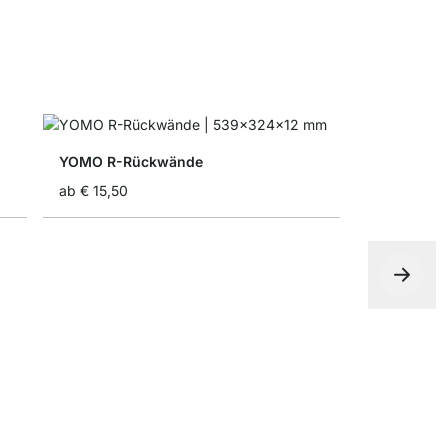
YOMO R-Rückwände
ab
€ 15,50
YOMO Ausg
€ 8,50