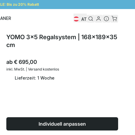
E: Bis zu 20% Rabatt
LANER
AT
Regalplaner
YOMO 3x5 Regalsystem | 168x189x35
cm
ab
€ 695,00
inkl. MwSt. | Versand kostenlos
Lieferzeit: 1 Woche
Individuell anpassen