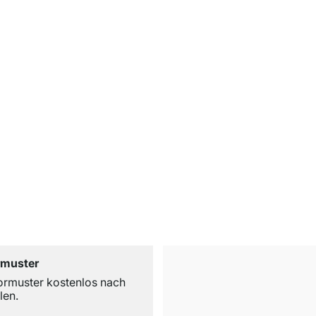
rmuster
ormuster kostenlos nach
len.