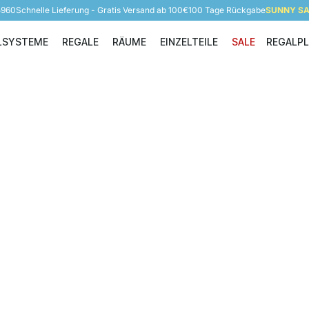
5960
Schnelle Lieferung - Gratis Versand ab 100€
100 Tage Rückgabe
SUNNY SAL
LSYSTEME
REGALE
RÄUME
EINZELTEILE
SALE
REGALP
Regalsysteme
Regale
Räume
Einzelteile