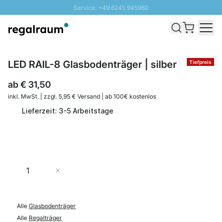
Service: +49 6245 945960
Direkt zum Inhalt
Schnelle Lieferung - Gratis Versand ab 100€
100 Tage Rückgabe
SUNNY SALE: Bis zu 20% Rabatt
LED RAIL-8 Glasbodenträger | silber
Tiefpreis
ab
€ 31,50
inkl. MwSt. | zzgl. 5,95 € Versand | ab 100€ kostenlos
Lieferzeit: 3-5 Arbeitstage
Menge
In den Warenkorb
Alle
Glasbodenträger
Alle
Regalträger