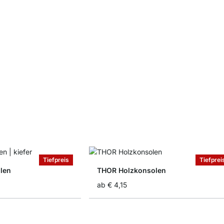
Tiefpreis
Tiefprei
len
THOR Holzkonsolen
ab
€ 4,15