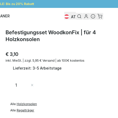
E: Bis zu 20% Rabatt
LANER
AT
Regalplaner
Befestigungsset WoodkonFix | für 4
Holzkonsolen
€ 3,10
inkl. MwSt. | zzgl. 5,95 € Versand | ab 100€ kostenlos
Lieferzeit: 3-5 Arbeitstage
Menge
In den Warenkorb
Alle
Holzkonsolen
Alle
Regalträger