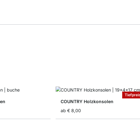
Tiefprei
len
COUNTRY Holzkonsolen
ab
€ 8,00