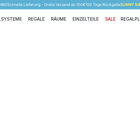
5960
Schnelle Lieferung - Gratis Versand ab 100€
100 Tage Rückgabe
SUNNY SAL
LSYSTEME
REGALE
RÄUME
EINZELTEILE
SALE
REGALP
Regalsysteme
Regale
Räume
Einzelteile