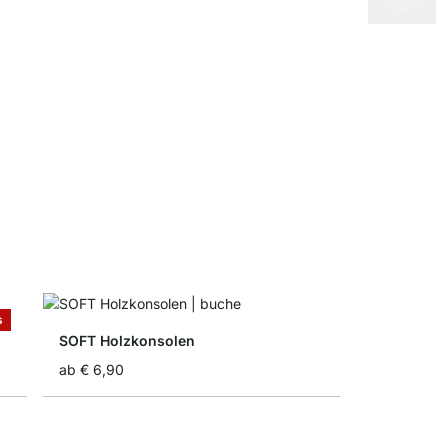
FLEX Regal
ab
€ 10,50
s
SOFT Holzkonsolen
ab
€ 6,90