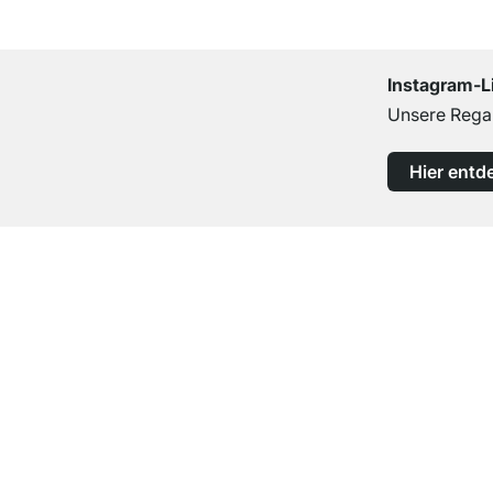
Instagram-L
Unsere Regal
Hier entd
Top Kundenservice
Professionelle Beratung von Experten
Kontakt
Hilfe