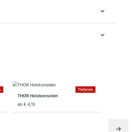
s
Tiefpreis
THOR Holzkonsolen
ab
€ 4,15