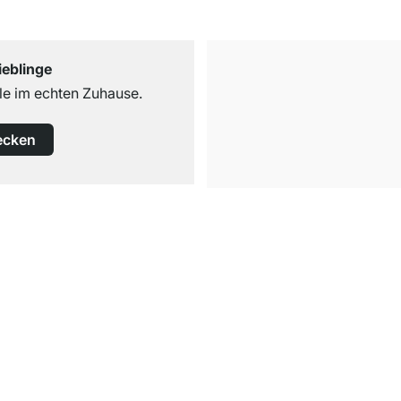
ieblinge
e im echten Zuhause.
ecken
Kostenloser Versand
ab 100€ Bestellwert
Service