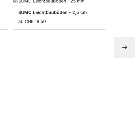
SUMO Leichtbauböden - 2,5 cm
ab
CHF 18.50
FLEX Regal
ab
CHF 10.