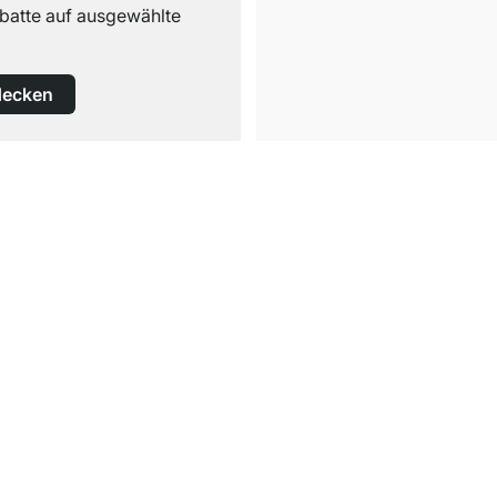
abatte auf ausgewählte
decken
Versand & Zoll gratis ab 300 CHF
Darunter nur 25 CHF Versand- & Zollpauschale
Service
en
Regalplaner
itungen
Dekormuster
mationen
Zuschnittservice
n