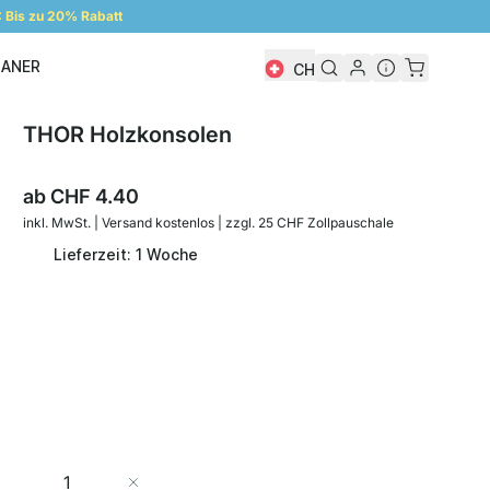
Bis zu 20% Rabatt
LANER
CH
Regalplaner
THOR Holzkonsolen
ab
CHF 4.40
inkl. MwSt. | Versand kostenlos | zzgl. 25 CHF Zollpauschale
Lieferzeit: 1 Woche
Menge
In den Warenkorb