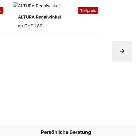
s
Tiefpreis
ALTURA Regalwinkel
ab
CHF 1.80
PURIST Re
ab
CHF 3.9
Persönliche Beratung