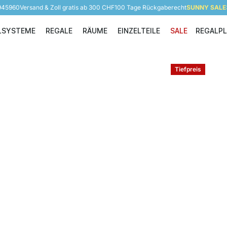
 945960
Versand & Zoll gratis ab 300 CHF
100 Tage Rückgaberecht
SUNNY SALE: 
LSYSTEME
REGALE
RÄUME
EINZELTEILE
SALE
REGALP
Regalsysteme
Regale
Räume
Einzelteile
Tiefpreis