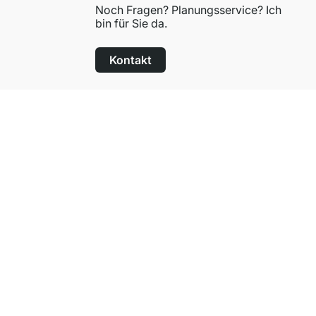
Noch Fragen? Planungsservice? Ich
bin für Sie da.
Kontakt
100 Tage Rückgaberecht
für alle Standardartikel
Über Regalraum
Über uns
Karriere
Presse