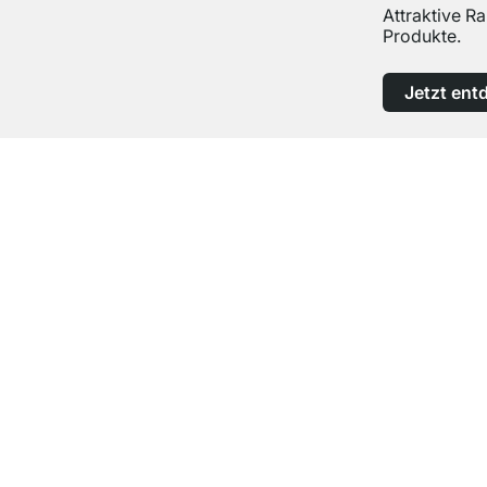
Attraktive R
Produkte.
Jetzt ent
Top Kundenservice
Professionelle Beratung von Experten
Kontakt
Hilfe
contact@regalraum.com
Häufige Frag
+49 6245 945960
(Mo.‑Fr. 8 ‑ 17 Uhr)
Montageanle
Kontaktformular
Versandinfor
Zahlungsarte