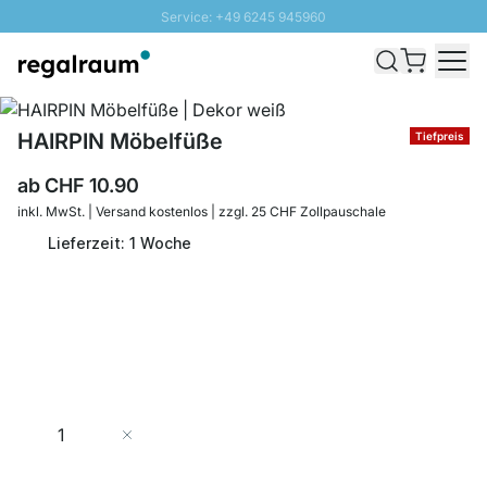
Service: +49 6245 945960
Direkt zum Inhalt
Versand & Zoll gratis ab 300 CHF
100 Tage Rückgaberecht
SUNNY SALE: Bis zu 20% Rabatt
HAIRPIN Möbelfüße
Tiefpreis
ab
CHF 10.90
inkl. MwSt. | Versand kostenlos | zzgl. 25 CHF Zollpauschale
Lieferzeit: 1 Woche
Menge
In den Warenkorb