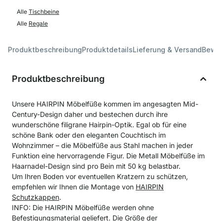
Alle
Tischbeine
Alle
Regale
Produktbeschreibung
Produktdetails
Lieferung & Versand
Bewe
Produktbeschreibung
Unsere HAIRPIN Möbelfüße kommen im angesagten Mid-
Century-Design daher und bestechen durch ihre
wunderschöne filigrane Hairpin-Optik. Egal ob für eine
schöne Bank oder den eleganten Couchtisch im
Wohnzimmer – die Möbelfüße aus Stahl machen in jeder
Funktion eine hervorragende Figur. Die Metall Möbelfüße im
Haarnadel-Design sind pro Bein mit 50 kg belastbar.
Um Ihren Boden vor eventuellen Kratzern zu schützen,
empfehlen wir Ihnen die Montage von
HAIRPIN
Schutzkappen
.
INFO: Die HAIRPIN Möbelfüße werden ohne
Befestigungsmaterial geliefert. Die Größe der