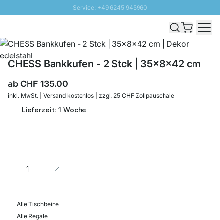
Service: +49 6245 945960
Direkt zum Inhalt
Versand & Zoll gratis ab 300 CHF
100 Tage Rückgaberecht
SUNNY SALE: Bis zu 20% Rabatt
CHESS Bankkufen - 2 Stck | 35x8x42 cm
ab
CHF 135.00
inkl. MwSt. | Versand kostenlos | zzgl. 25 CHF Zollpauschale
Lieferzeit: 1 Woche
Menge
In den Warenkorb
Alle
Tischbeine
Alle
Regale