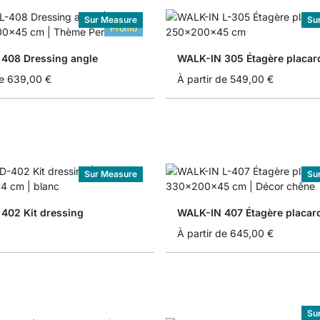
Sur Measure
Su
Promo
408 Dressing angle
WALK-IN 305 Étagère placar
e
639,00 €
À partir de
549,00 €
Sur Measure
Su
402 Kit dressing
WALK-IN 407 Étagère placar
À partir de
645,00 €
Su