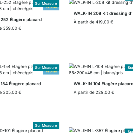
Sur Measure
Promo
WALK-IN 208 Kit dressing d'
252 Étagère placard
À partir de
419,00 €
e
359,00 €
Sur Measure
Su
Promo
154 Étagère placard
WALK-IN 104 Étagère placar
e
305,00 €
À partir de
229,00 €
Sur Measure
Su