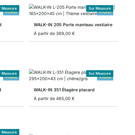
r Measure
Sur Measure
Promo
Promo
d
WALK-IN 205 Porte manteau vestiaire
À partir de
369,00 €
r Measure
Sur Measure
Promo
Promo
d
WALK-IN 351 Étagère placard
À partir de
465,00 €
r Measure