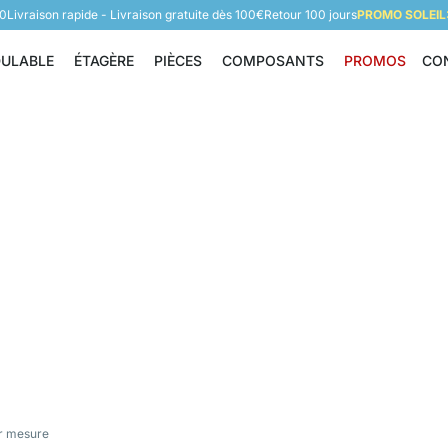
60
Livraison rapide - Livraison gratuite dès 100€
Retour 100 jours
PROMO SOLEIL:
DULABLE
ÉTAGÈRE
PIÈCES
COMPOSANTS
PROMOS
CO
Étagère modulable
Étagère
Pièces
Composants
r mesure