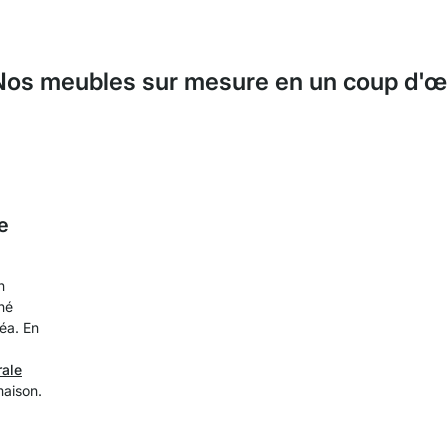
Nos meubles sur mesure en un coup d'œi
e
n
né
céa. En
rale
maison.