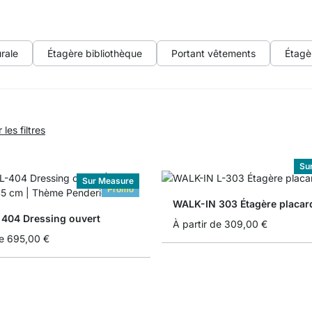
rale
Étagère bibliothèque
Portant vêtements
Étagè
les filtres
Su
Sur Measure
Promo
WALK-IN 303 Étagère placar
404 Dressing ouvert
À partir de
309,00 €
e
695,00 €