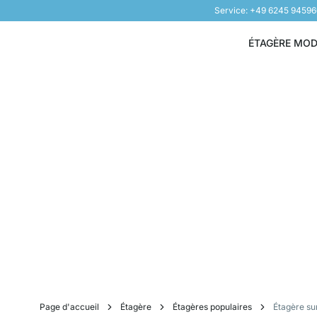
Service: +49 6245 9459
Aller au contenu
ÉTAGÈRE MO
Page d'accueil
Étagère
Étagères populaires
Étagère su