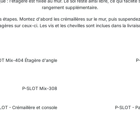
ue : l'étagère est fixée au mur. Le sol reste ainsi libre, ce qui facil
rangement supplémentaire.
is étapes. Montez d'abord les crémaillères sur le mur, puis suspendez
agères sur ceux-ci. Les vis et les chevilles sont inclues dans la livrais
T Mix-404 Étagère d'angle
P
P-SLOT Mix-308
LOT -
Crémaillère et console
P-SLOT - Pan