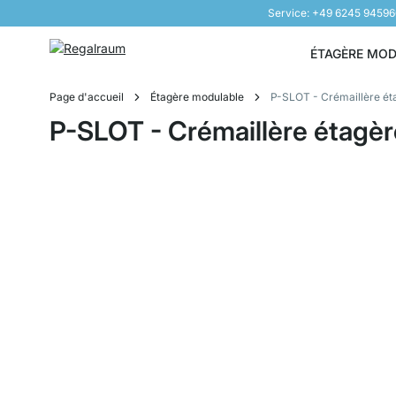
Service: +49 6245 9459
Aller au contenu
ÉTAGÈRE MO
Page d'accueil
Étagère modulable
P-SLOT - Crémaillère ét
P-SLOT - Crémaillère étagèr