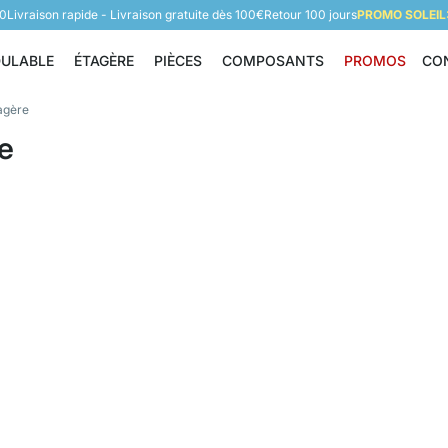
60
Livraison rapide - Livraison gratuite dès 100€
Retour 100 jours
PROMO SOLEIL:
DULABLE
ÉTAGÈRE
PIÈCES
COMPOSANTS
PROMOS
CO
Étagère modulable
Étagère
Pièces
Composants
agère
e