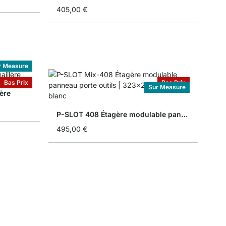
405,00 €
r Measure
Bas Prix
Bas Prix
Sur Measure
ère
P-SLOT 408 Étagère modulable panneau porte outils
495,00 €