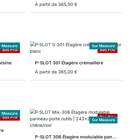
À partir de
365,00 €
r Measure
Sur Measure
Bas Prix
Bas Prix
isine
P-SLOT 301 Étagère crémaillère
À partir de
365,00 €
r Measure
Bas Prix
Bas Prix
Sur Measure
re
P-SLOT 308 Étagère modulable panneau porte outils