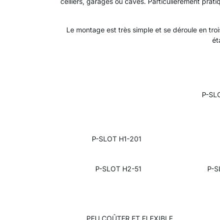
celliers, garages ou caves. Particulièrement pratiq
Le montage est très simple et se déroule en tro
ét
P-SLO
P-SLOT H1-201
P-SLOT
H2-51
P-S
PEU COÛTER ET FLEXIBLE