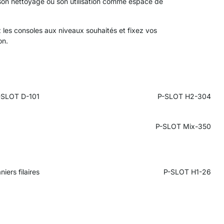
ite son nettoyage ou son utilisation comme espace de
 les consoles aux niveaux souhaités et fixez vos
on.
-SLOT D-101
P-SLOT H2-304
P-SLOT Mix-350
iers filaires
P-SLOT H1-26