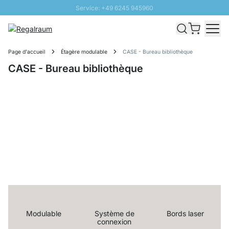
Service: +49 6245 945960
Aller au contenu
Livraison rapide - Livraison gratuite dès 100€
Retour 100 jours
Page d'accueil
Étagère modulable
CASE - Bureau bibliothèque
PROMO SOLEIL: Jusqu'à 20% de remise
CASE - Bureau bibliothèque
Modulable
Système de
Bords laser
connexion